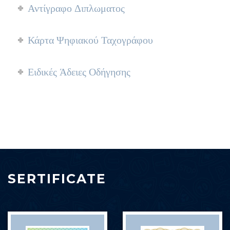
Αντίγραφο Διπλωματος
Κάρτα Ψηφιακού Ταχογράφου
Ειδικές Άδειες Οδήγησης
SERTIFICATE