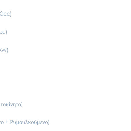
50cc)
cc)
5kw)
τοκίνητο)
το + Ρυμουλκούμενο)